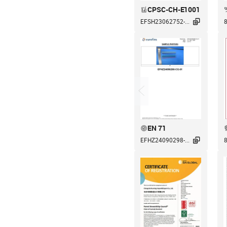
CPSC-CH-E1001

EFSH23062752-...
8
EN 71

EFHZ24090298-...
8