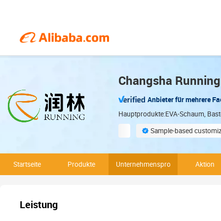
Changsha Running I
Anbieter für mehrere F
Hauptprodukte:EVA-Schaum, Bastelp
Sample-based customiz
Environmentally compliant
Startseite
Produkte
Unternehmensprofil
Aktion
Leistung