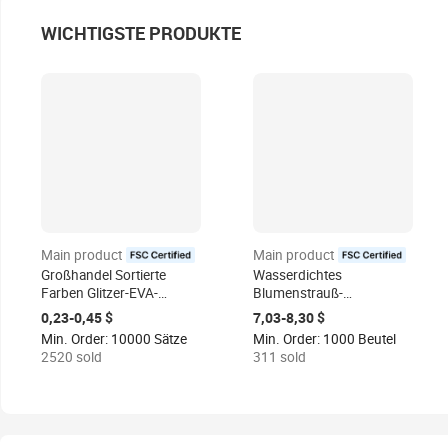
WICHTIGSTE PRODUKTE
Main product
Main product
certified
certified
Großhandel Sortierte
Wasserdichtes
Farben Glitzer-EVA-
Blumenstrauß-
Schaumstoffplatten
Einwickelpapier,
0,23-0,45 $
7,03-8,30 $
Glänzende
Floristenbedarf
Min. Order: 10000 Sätze
Min. Order: 1000 Beutel
Bastelmaterialien Goma
Verpackung für
2520 sold
311 sold
Eva für DIY Fabrikverkauf
Geburtstag, Party,
Produktkategorie Papier
Hochzeit und DIY-
Pappe
Basteleien