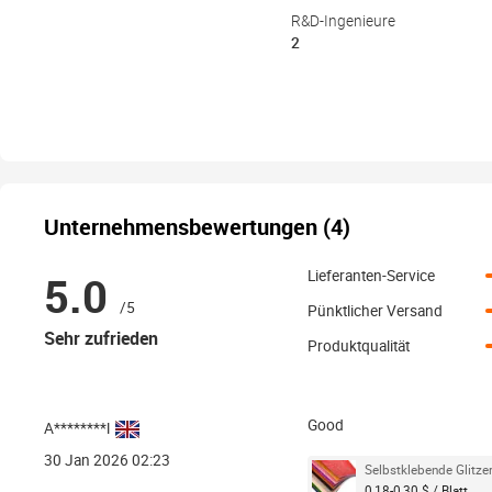
R&D-Ingenieure
2
Unternehmensbewertungen (4)
5.0
Lieferanten-Service
/5
Pünktlicher Versand
Sehr zufrieden
Produktqualität
Good
A********l
30 Jan 2026 02:23
Selbstklebende Glitze
0,18-0,30 $ / Blatt