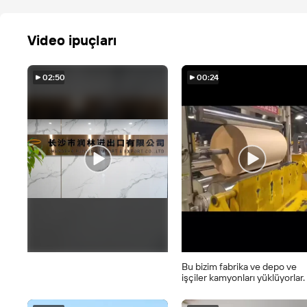
Video ipuçları
02:50
00:24
Bu bizim fabrika ve depo ve
işçiler kamyonları yüklüyorlar.
depo # depo ekranı # ekran
deposu