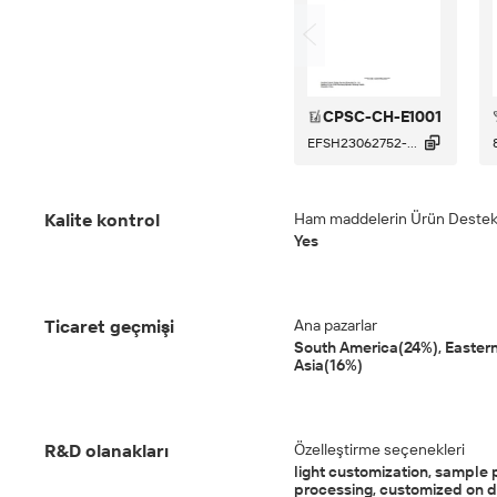
CPSC-CH-E1001

EFSH23062752-...
Kalite kontrol
Ham maddelerin Ürün Destek iz
Yes
Ticaret geçmişi
Ana pazarlar
South America(24%), Eastern
Asia(16%)
R&D olanakları
Özelleştirme seçenekleri
light customization, sample 
processing, customized on