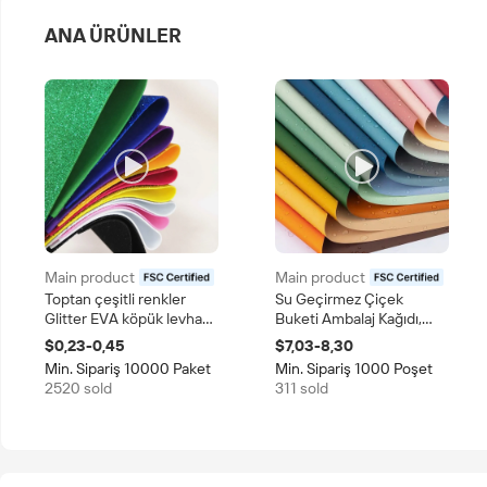
ANA ÜRÜNLER
Main product
Main product
certified
certified
Toptan çeşitli renkler
Su Geçirmez Çiçek
Glitter EVA köpük levha
Buketi Ambalaj Kağıdı,
parlak zanaat Goma Eva
Doğum Günü, Parti,
$0,23-0,45
$7,03-8,30
DIY fabrika Outlet ürün
Düğün ve DIY El Sanatları
Min. Sipariş 10000 Paket
Min. Sipariş 1000 Poşet
kategorisi kağıt
için Çiçekçi Malzemeleri
2520 sold
311 sold
Paperboards için
Paketleme