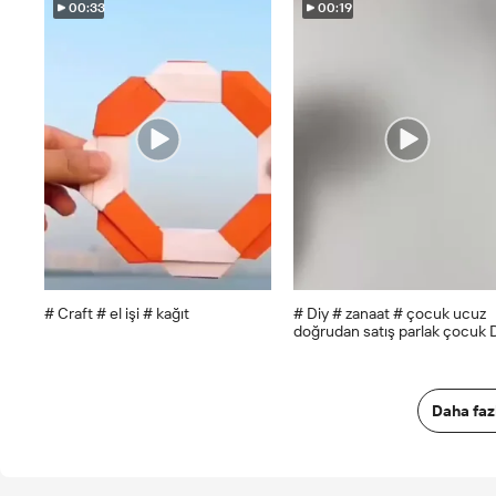
00:33
00:19
# Craft # el işi # kağıt
# Diy # zanaat # çocuk ucuz
doğrudan satış parlak çocuk 
koleksiyon defteri kağıdı A4
boyutu renkli Cardstock düz
renkli kağıt
Daha faz