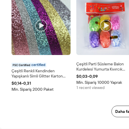
Çeşitli Parti Süsleme Balon
certified
Kurdelesi Yumurta Kıvırcık
Çeşitli Renkli Kendinden
Polyester Kurdele Hediye
Yapışkanlı Simli Glitter Karton
$0,03-0,09
Paketleme Malzemesi Karışık
Kağıt Tabakası Mum Yapımı DIY
Min. Sipariş 10000 Yaprak
$0,14-0,31
Renkler 5MM*10M/rulo
Hediye Kartları ve Yaratıcı
1 recent viewed
Min. Sipariş 2000 Paket
Projeler için
Daha fa