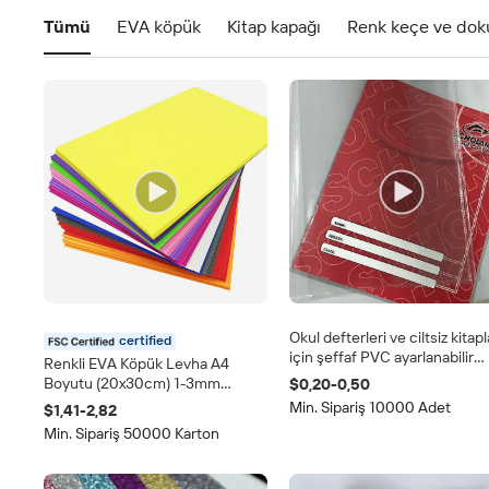
Tümü
EVA köpük
Kitap kapağı
Renk keçe ve do
Okul defterleri ve ciltsiz kitapl
certified
için şeffaf PVC ayarlanabilir
Renkli EVA Köpük Levha A4
koruyucu kitap kapakları, renk
Boyutu (20x30cm) 1-3mm
$0,20-0,50
seçenekler, EN71 ve Euro
Kalınlık Sertlik 40-75 Özel
Min. Sipariş 10000 Adet
$1,41-2,82
sertifikalı.
Boyutlar Mevcut Sanat ve El
Min. Sipariş 50000 Karton
Sanatları DIY Cosplay Oyuncaklar
için